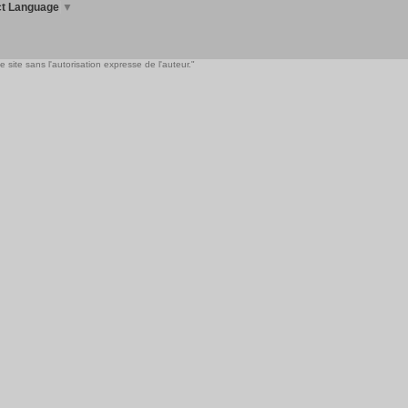
ct Language
▼
 site sans l'autorisation expresse de l'auteur."