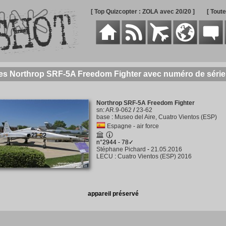
[ Top Quizcopter : ZOLA avec 20/20 ]
[ Tout
des Northrop SRF-5A Freedom Fighter avec numéro de série
Northrop SRF-5A Freedom Fighter
sn
:
AR.9-062
/
23-62
base
:
Museo del Aire, Cuatro Vientos (ESP)
Espagne - air force
n°2944 - 78✓
Stéphane Pichard
-
21.05.2016
LECU
:
Cuatro Vientos (ESP) 2016
appareil préservé