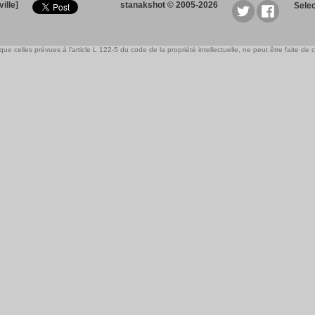
ille]
stanakshot © 2005-2026
Sele
e celles prévues à l'article L 122-5 du code de la propriété intellectuelle, ne peut être faite de ce