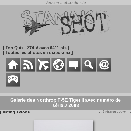
[ Top Quiz : ZOLA avec 6411 pts ]
[ Toutes les photos en diaporama ]
Galerie des Northrop F-5E Tiger II avec numéro de
série J-3088
[ listing avions ]
. . . 1 résultat trouvé . . .