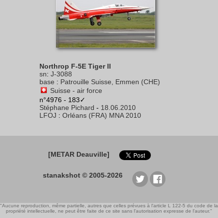
Northrop F-5E Tiger II
sn
:
J-3088
base
:
Patrouille Suisse, Emmen (CHE)
Suisse - air force
n°4976 - 183✓
Stéphane Pichard
-
18.06.2010
LFOJ
:
Orléans (FRA) MNA 2010
[METAR Deauville]
stanakshot © 2005-2026
"Aucune reproduction, même partielle, autres que celles prévues à l'article L 122-5 du code de la
propriété intellectuelle, ne peut être faite de ce site sans l'autorisation expresse de l'auteur."