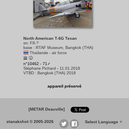
North American T-6G Texan
sn
:
F8-?
base
:
RTAF Museum, Bangkok (THA)
Thaïlande - air force
n°10462 - 71✓
Stéphane Pichard
-
11.01.2018
VTBD
:
Bangkok (THA) 2018
appareil préservé
[METAR Deauville]
stanakshot © 2005-2026
Select Language
▼