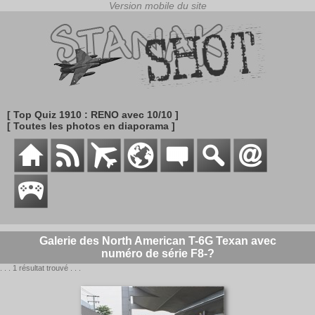
[ Top Quiz 1910 : RENO avec 10/10 ]
[ Toutes les photos en diaporama ]
Galerie des North American T-6G Texan avec
numéro de série F8-?
. . . 1 résultat trouvé . . .