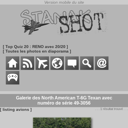
[ Top Quiz 20 : RENO avec 20/20 ]
[ Toutes les photos en diaporama ]
Galerie des North American T-6G Texan avec
numéro de série 49-3056
[ listing avions ]
. . . 1 résultat trouvé . . .