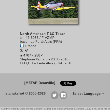
North American T-6G Texan
sn
:
49-3056
/
F-AZMP
base
:
La Ferté Alais (FRA)
France
n°4787 - 258✓
Stéphane Pichard
-
23.05.2010
LFFQ
:
La Ferté Alais (FRA) 2010
[METAR Deauville]
stanakshot © 2005-2026
Select Language
▼
"Aucune reproduction, même partielle, autres que celles prévues à l'article L 122-5 du code de la