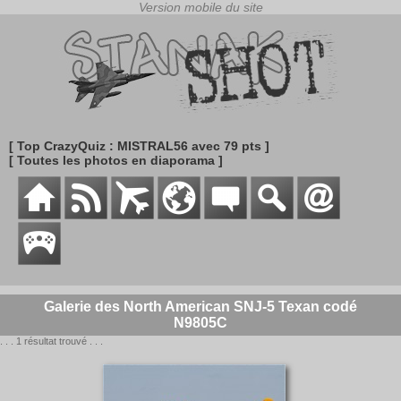
[ Top CrazyQuiz : MISTRAL56 avec 79 pts ]
[ Toutes les photos en diaporama ]
Galerie des North American SNJ-5 Texan codé
N9805C
. . . 1 résultat trouvé . . .