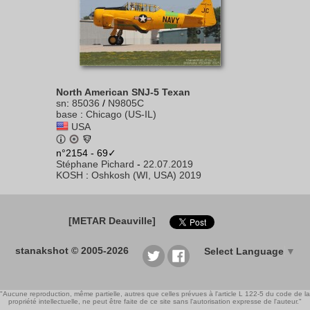
North American SNJ-5 Texan
sn
:
85036
/
N9805C
base
:
Chicago (US-IL)
USA
n°2154 - 69✓
Stéphane Pichard
-
22.07.2019
KOSH
:
Oshkosh (WI, USA) 2019
[METAR Deauville]
stanakshot © 2005-2026
Select Language
▼
"Aucune reproduction, même partielle, autres que celles prévues à l'article L 122-5 du code de la
propriété intellectuelle, ne peut être faite de ce site sans l'autorisation expresse de l'auteur."