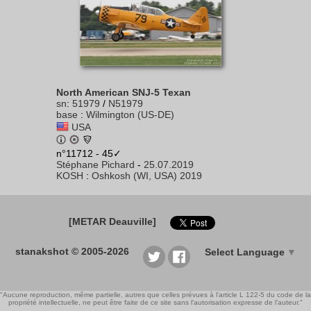
North American SNJ-5 Texan
sn
:
51979
/
N51979
base
:
Wilmington (US-DE)
USA
n°11712 - 45✓
Stéphane Pichard
-
25.07.2019
KOSH
:
Oshkosh (WI, USA) 2019
[METAR Deauville]
stanakshot © 2005-2026
Select Language
▼
"Aucune reproduction, même partielle, autres que celles prévues à l'article L 122-5 du code de la
propriété intellectuelle, ne peut être faite de ce site sans l'autorisation expresse de l'auteur."