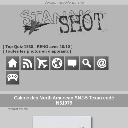
[ Top Quiz 1930 : RENO avec 10/10 ]
[ Toutes les photos en diaporama ]
Galerie des North American SNJ-5 Texan codé
N51979
. . . 1 résultat trouvé . . .