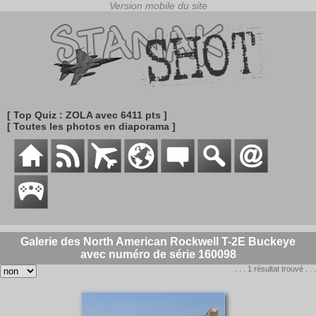
[ Top Quiz : ZOLA avec 6411 pts ]
[ Toutes les photos en diaporama ]
Galerie des North American Rockwell T-2E Buckeye
avec numéro de série 160098
. . . 1 résultat trouvé . . .