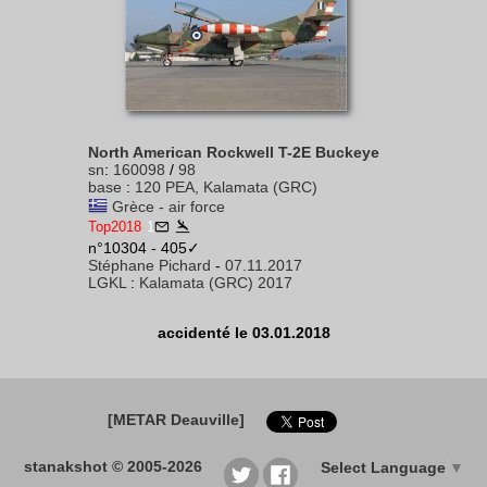
North American Rockwell T-2E Buckeye
sn
:
160098
/
98
base
:
120 PEA, Kalamata (GRC)
Grèce - air force
Top2018
1
n°10304 - 405✓
Stéphane Pichard
-
07.11.2017
LGKL
:
Kalamata (GRC) 2017
accidenté le 03.01.2018
[METAR Deauville]
stanakshot © 2005-2026
Select Language
▼