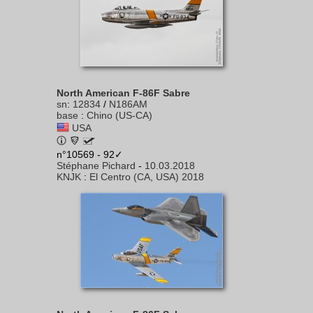
North American F-86F Sabre
sn
:
12834
/
N186AM
base
:
Chino (US-CA)
USA
n°10569 - 92✓
Stéphane Pichard
-
10.03.2018
KNJK
:
El Centro (CA, USA) 2018