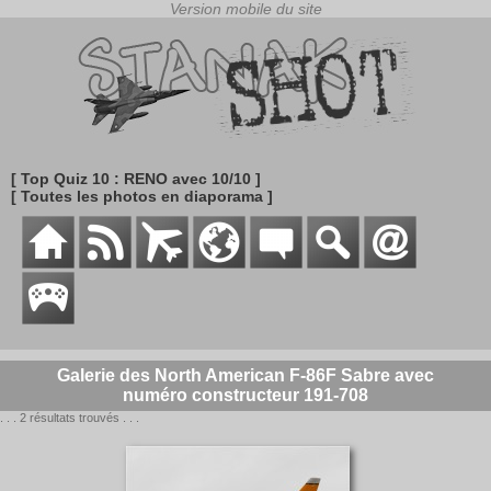
[ Top Quiz 10 : RENO avec 10/10 ]
[ Toutes les photos en diaporama ]
Galerie des North American F-86F Sabre avec
numéro constructeur 191-708
. . . 2 résultats trouvés . . .