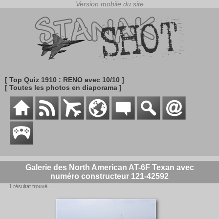
[ Top Quiz 1910 : RENO avec 10/10 ]
[ Toutes les photos en diaporama ]
Galerie des North American AT-6F Texan avec
numéro constructeur 121-42592
. . . 1 résultat trouvé . . .