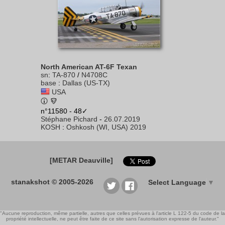
North American AT-6F Texan
sn
:
TA-870
/
N4708C
base
:
Dallas (US-TX)
USA
n°11580 - 48✓
Stéphane Pichard
-
26.07.2019
KOSH
:
Oshkosh (WI, USA) 2019
[METAR Deauville]
stanakshot © 2005-2026
Select Language
▼
"Aucune reproduction, même partielle, autres que celles prévues à l'article L 122-5 du code de la
propriété intellectuelle, ne peut être faite de ce site sans l'autorisation expresse de l'auteur."