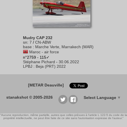
Mudry CAP 232
sn
:
7
/
CN-ABW
base
:
Marche Verte, Marrakech (MAR)
Maroc - air force
n°2759 - 115✓
Stéphane Pichard
-
30.06.2022
LPBJ
:
Beja (PRT) 2022
[METAR Deauville]
stanakshot © 2005-2026
Select Language
▼
"Aucune reproduction, même partielle, autres que celles prévues à l'article L 122-5 du code de la
propriété intellectuelle, ne peut être faite de ce site sans l'autorisation expresse de l'auteur."