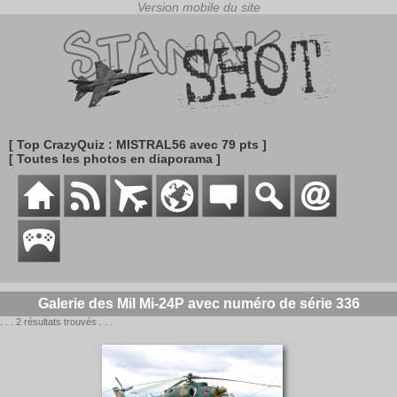
[ Top CrazyQuiz : MISTRAL56 avec 79 pts ]
[ Toutes les photos en diaporama ]
Galerie des Mil Mi-24P avec numéro de série 336
. . . 2 résultats trouvés . . .