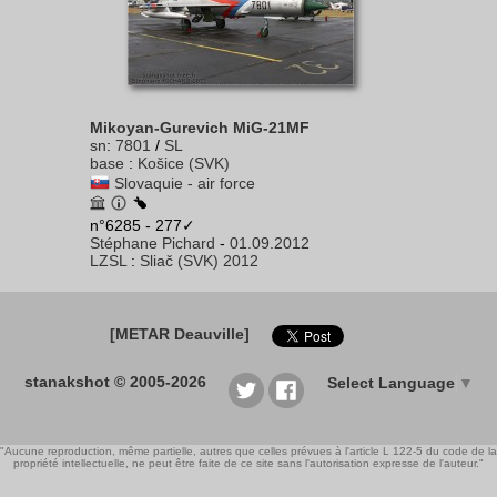
Mikoyan-Gurevich MiG-21MF
sn
:
7801
/
SL
base
:
Košice (SVK)
Slovaquie - air force
n°6285 - 277✓
Stéphane Pichard
-
01.09.2012
LZSL
:
Sliač (SVK) 2012
[METAR Deauville]
stanakshot © 2005-2026
Select Language
▼
"Aucune reproduction, même partielle, autres que celles prévues à l'article L 122-5 du code de la
propriété intellectuelle, ne peut être faite de ce site sans l'autorisation expresse de l'auteur."