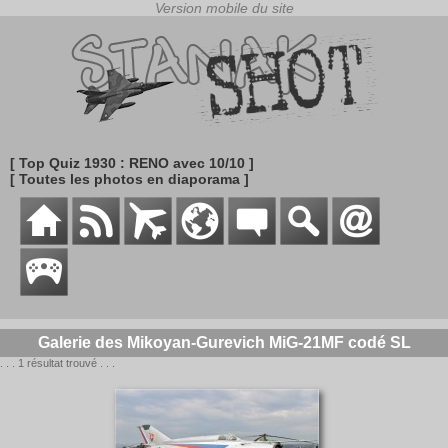
[ Top Quiz 1930 : RENO avec 10/10 ]
[ Toutes les photos en diaporama ]
Galerie des Mikoyan-Gurevich MiG-21MF codé SL
. . . 1 résultat trouvé . . .