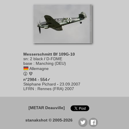
Messerschmitt Bf 109G-10
sn
:
2 black
/
D-FDME
base
:
Manching (DEU)
Allemagne
n°2984 - 554✓
Stéphane Pichard
-
23.09.2007
LFRN
:
Rennes (FRA) 2007
[METAR Deauville]
stanakshot © 2005-2026