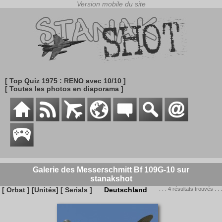
[ Top Quiz 1975 : RENO avec 10/10 ]
[ Toutes les photos en diaporama ]
Galerie des Messerschmitt Bf 109G-10 sur
stanakshot
[ Orbat ]
[Unités]
[ Serials ]
Deutschland
. . . 4 résultats trouvés . . .