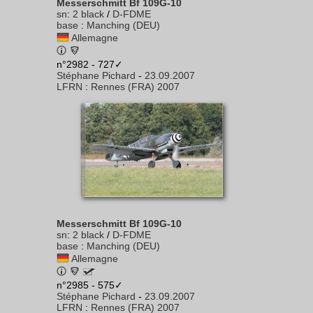
Messerschmitt Bf 109G-10
sn
:
2 black
/
D-FDME
base
:
Manching (DEU)
Allemagne
n°2982 - 727✓
Stéphane Pichard
-
23.09.2007
LFRN
:
Rennes (FRA) 2007
Messerschmitt Bf 109G-10
sn
:
2 black
/
D-FDME
base
:
Manching (DEU)
Allemagne
n°2985 - 575✓
Stéphane Pichard
-
23.09.2007
LFRN
:
Rennes (FRA) 2007