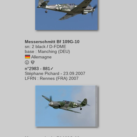
Messerschmitt Bf 109G-10
sn
:
2 black
/
D-FDME
base
:
Manching (DEU)
Allemagne
n°2983 - 881✓
Stéphane Pichard
-
23.09.2007
LFRN
:
Rennes (FRA) 2007