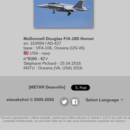
McDonnell Douglas F/A-18D Hornet
sn
:
163994
/
AD-427
base
:
VFA-106, Oceana (US-VA)
USA - navy
n°9160 - 67✓
Stéphane Pichard
-
25.04.2016
KNTU
:
Oceana (VA, USA) 2016
[METAR Deauville]
stanakshot © 2005-2026
Select Language
▼
"Aucune reproduction, même partielle, autres que celles prévues à l'article L 122-5 du code de la
propriété intellectuelle, ne peut être faite de ce site sans l'autorisation expresse de l'auteur."