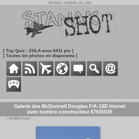
[ Top Quiz : ZOLA avec 6411 pts ]
[ Toutes les photos en diaporama ]
Galerie des McDonnell Douglas F/A-18D Hornet
avec numéro constructeur 876/D035
. . . 1 résultat trouvé . . .