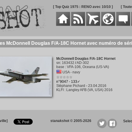
[ Top Quiz 1975 : RENO avec 10/10 ]
[ Tout
des McDonnell Douglas F/A-18C Hornet avec numéro de sér
McDonnell Douglas F/A-18C Hornet
sn
:
163432
/
AD-302
base
:
VFA-106, Oceana (US-VA)
USA - navy
☆☆☆☆☆
n°9047 - 133✓
Stéphane Pichard
-
23.04.2016
KLFI
:
Langley AFB (VA, USA) 2016
ille]
stanakshot © 2005-2026
Sele