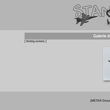
Galerie 
[ listing avions ]
[METAR Deauv