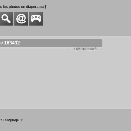
es les photos en diaporama ]
ie 163432
. . . 1 résultat trouvé . . .
ct Language
▼