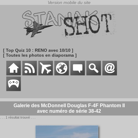
[ Top Quiz 10 : RENO avec 10/10 ]
[ Toutes les photos en diaporama ]
Galerie des McDonnell Douglas F-4F Phantom II
avec numéro de série 38-42
. . . 1 résultat trouvé . . .