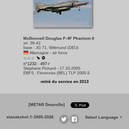
McDonnell Douglas F-4F Phantom II
sn
:
38-42
base
:
JG 71, Wittmund (DEU)
Allemagne - air force
☆☆☆
n°1232 - 497✓
Stéphane Pichard
-
17.10.2005
EBFS
:
Florennes (BEL) TLP 2005-5
retiré du service en 2013
[METAR Deauville]
stanakshot © 2005-2026
Select Language
▼