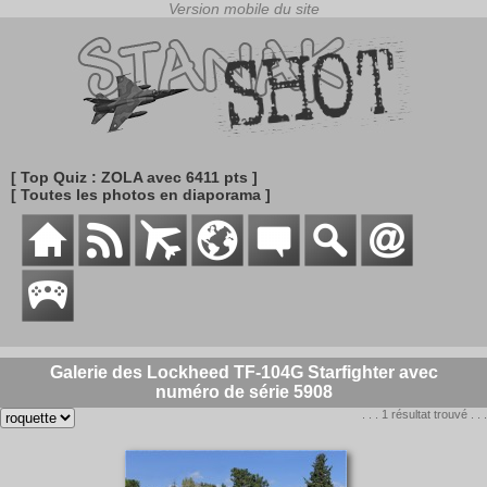
[ Top Quiz : ZOLA avec 6411 pts ]
[ Toutes les photos en diaporama ]
Galerie des Lockheed TF-104G Starfighter avec
numéro de série 5908
. . . 1 résultat trouvé . . .