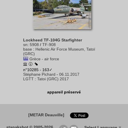
Lockheed TF-104G Starfighter
sn
:
5908
/
TF-908
base
:
Hellenic Air Force Museum, Tatoï
(GRC)
Grèce - air force
n°10285 - 163✓
Stéphane Pichard
-
06.11.2017
LGTT
:
Tatoi (GRC) 2017
appareil préservé
[METAR Deauville]
stanakshot © 2005-2026
Select Language
▼