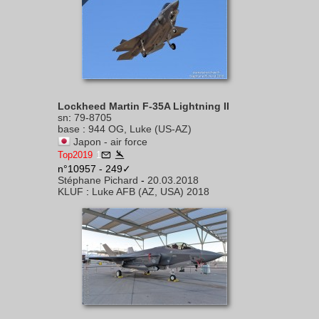
Lockheed Martin F-35A Lightning II
sn
:
79-8705
base
:
944 OG, Luke (US-AZ)
Japon - air force
Top2019
1
n°10957 - 249✓
Stéphane Pichard
-
20.03.2018
KLUF
:
Luke AFB (AZ, USA) 2018