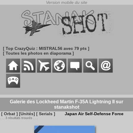
[ Top CrazyQuiz : MISTRAL56 avec 79 pts ]
[ Toutes les photos en diaporama ]
Galerie des Lockheed Martin F-35A Lightning II sur
stanakshot
[ Orbat ]
[Unités]
[ Serials ]
Japan Air Self-Defense Force
. . . 3 résultats trouvés . . .