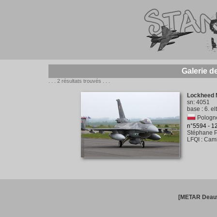
Galerie d
. . . 2 résultats trouvés . . .
Lockheed M
sn
:
4051
base
:
6. e
Pologne
n°5594 - 
Stéphane P
LFQI
:
Camb
[METAR Deauv