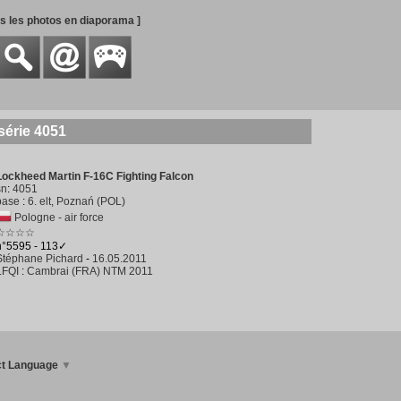
es les photos en diaporama ]
série 4051
Lockheed Martin F-16C Fighting Falcon
sn
:
4051
base
:
6. elt, Poznań (POL)
Pologne - air force
☆☆☆☆
n°5595 - 113✓
Stéphane Pichard
-
16.05.2011
LFQI
:
Cambrai (FRA) NTM 2011
ct Language
▼