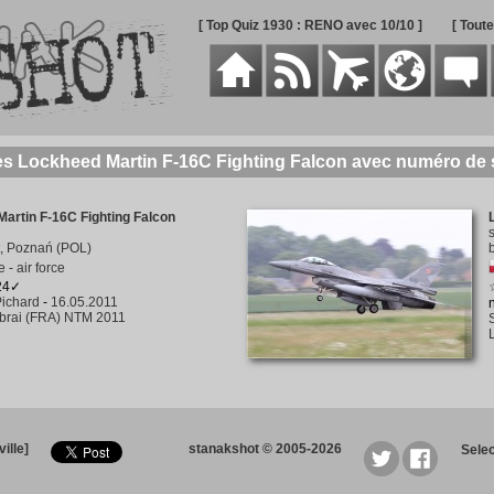
[ Top Quiz 1930 : RENO avec 10/10 ]
[ Tout
es Lockheed Martin F-16C Fighting Falcon avec numéro de 
artin F-16C Fighting Falcon
lt, Poznań (POL)
 - air force
124✓
ichard
-
16.05.2011
rai (FRA) NTM 2011
ille]
stanakshot © 2005-2026
Sele