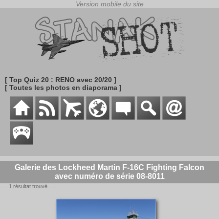
[ Top Quiz 20 : RENO avec 20/20 ]
[ Toutes les photos en diaporama ]
Galerie des Lockheed Martin F-16C Fighting Falcon
avec numéro de série 08-8011
. . . 1 résultat trouvé . . .