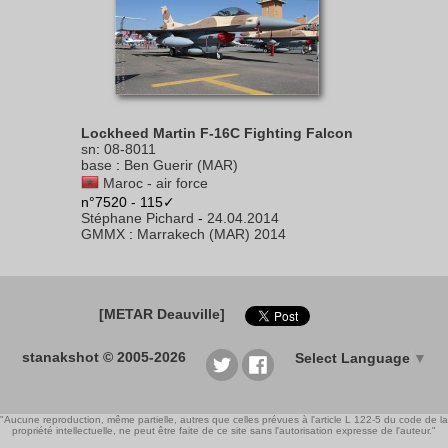
Lockheed Martin F-16C Fighting Falcon
sn
:
08-8011
base
:
Ben Guerir (MAR)
Maroc - air force
n°7520 - 115✓
Stéphane Pichard
-
24.04.2014
GMMX
:
Marrakech (MAR) 2014
[METAR Deauville]
stanakshot © 2005-2026
Select Language
▼
"Aucune reproduction, même partielle, autres que celles prévues à l'article L 122-5 du code de la
propriété intellectuelle, ne peut être faite de ce site sans l'autorisation expresse de l'auteur."