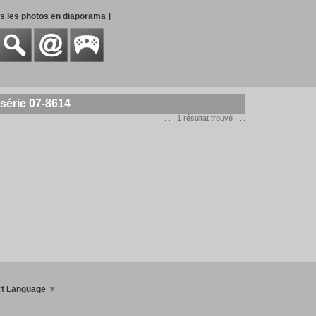
es les photos en diaporama ]
série 07-8614
. . . 1 résultat trouvé . . .
ct Language
▼