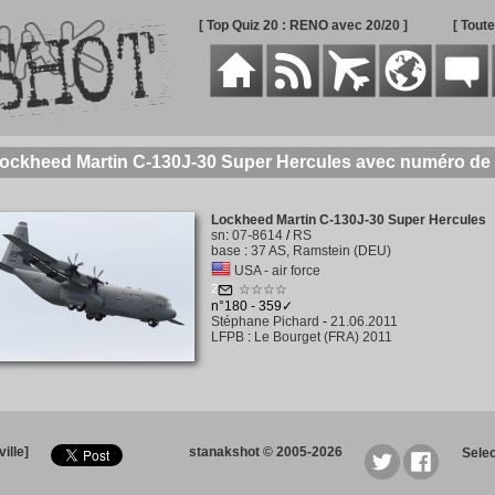
[ Top Quiz 20 : RENO avec 20/20 ]
[ Tout
Lockheed Martin C-130J-30 Super Hercules avec numéro de 
Lockheed Martin C-130J-30 Super Hercules
sn
:
07-8614
/
RS
base
:
37 AS, Ramstein (DEU)
USA - air force
2
☆☆☆☆
n°180 - 359✓
Stéphane Pichard
-
21.06.2011
LFPB
:
Le Bourget (FRA) 2011
ille]
stanakshot © 2005-2026
Sele