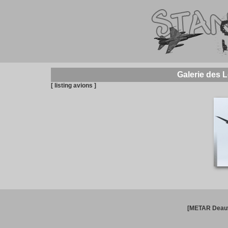
Galerie des 
[ listing avions ]
[METAR Deauv