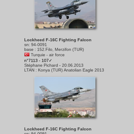
Lockheed F-16C Fighting Falcon
sn
:
94-0091
base
:
152.Filo, Merzifon (TUR)
Turquie - air force
n°7113 - 107✓
Stéphane Pichard
-
20.06.2013
LTAN
:
Konya (TUR) Anatolian Eagle 2013
Lockheed F-16C Fighting Falcon
sn
:
94-0091