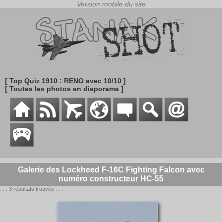
[ Top Quiz 1910 : RENO avec 10/10 ]
[ Toutes les photos en diaporama ]
Galerie des Lockheed F-16C Fighting Falcon avec
numéro constructeur HC-55
. . . 3 résultats trouvés . . .