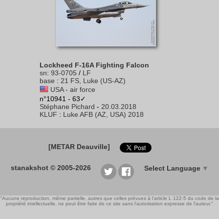
Lockheed F-16A Fighting Falcon
sn
:
93-0705
/
LF
base
:
21 FS, Luke (US-AZ)
USA - air force
n°10941 - 63✓
Stéphane Pichard
-
20.03.2018
KLUF
:
Luke AFB (AZ, USA) 2018
[METAR Deauville]
stanakshot © 2005-2026
Select Language
▼
"Aucune reproduction, même partielle, autres que celles prévues à l'article L 122-5 du code de la
propriété intellectuelle, ne peut être faite de ce site sans l'autorisation expresse de l'auteur."