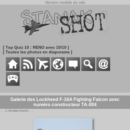
[ Top Quiz 10 : RENO avec 10/10 ]
[ Toutes les photos en diaporama ]
Galerie des Lockheed F-16A Fighting Falcon avec
numéro constructeur TA-004
. . . 1 résultat trouvé . . .