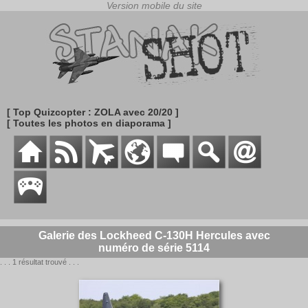
[ Top Quizcopter : ZOLA avec 20/20 ]
[ Toutes les photos en diaporama ]
Galerie des Lockheed C-130H Hercules avec
numéro de série 5114
. . . 1 résultat trouvé . . .