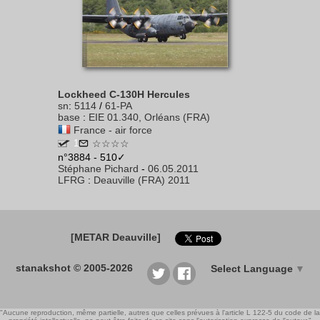
Lockheed C-130H Hercules
sn
:
5114
/
61-PA
base
:
EIE 01.340, Orléans (FRA)
France - air force
1
☆☆☆☆
n°3884 - 510✓
Stéphane Pichard
-
06.05.2011
LFRG
:
Deauville (FRA) 2011
[METAR Deauville]
stanakshot © 2005-2026
Select Language
▼
"Aucune reproduction, même partielle, autres que celles prévues à l'article L 122-5 du code de la