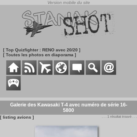
[ Top Quizfighter : RENO avec 20/20 ]
[ Toutes les photos en diaporama ]
Galerie des Kawasaki T-4 avec numéro de série 16-
5800
[ listing avions ]
. . . 1 résultat trouvé . . .