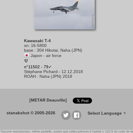
Kawasaki T-4
sn
:
16-5800
base
:
304 Hikotai, Naha (JPN)
Japon - air force
n°11502 - 79✓
Stéphane Pichard
-
12.12.2018
ROAH
:
Naha (JPN) 2018
[METAR Deauville]
stanakshot © 2005-2026
Select Language
▼
"Aucune reproduction, même partielle, autres que celles prévues à l'article L 122-5 du code de la