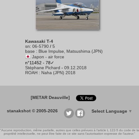
Kawasaki T-4
sn
:
06-5790
/
5
base
:
Blue Impulse, Matsushima (JPN)
Japon - air force
n°11452 - 78✓
Stéphane Pichard
-
09.12.2018
ROAH
:
Naha (JPN) 2018
[METAR Deauville]
stanakshot © 2005-2026
Select Language
▼
"Aucune reproduction, même partielle, autres que celles prévues à l'article L 122-5 du code de la
propriété intellectuelle, ne peut être faite de ce site sans l'autorisation expresse de l'auteur."