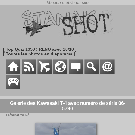
[ Top Quiz 1950 : RENO avec 10/10 ]
[ Toutes les photos en diaporama ]
Galerie des Kawasaki T-4 avec numéro de série 06-
5790
. . . 1 résultat trouvé . . .