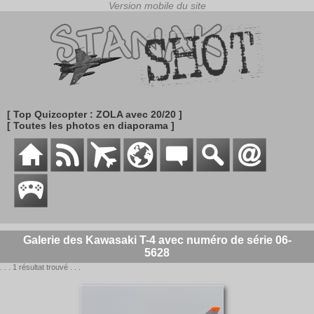
[ Top Quizcopter : ZOLA avec 20/20 ]
[ Toutes les photos en diaporama ]
Galerie des Kawasaki T-4 avec numéro de série 06-
5628
. . . 1 résultat trouvé . . .