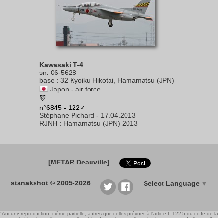
Kawasaki T-4
sn
:
06-5628
base
:
32 Kyoiku Hikotai, Hamamatsu (JPN)
Japon - air force
n°6845 - 122✓
Stéphane Pichard
-
17.04.2013
RJNH
:
Hamamatsu (JPN) 2013
[METAR Deauville]
stanakshot © 2005-2026
Select Language
▼
"Aucune reproduction, même partielle, autres que celles prévues à l'article L 122-5 du code de la