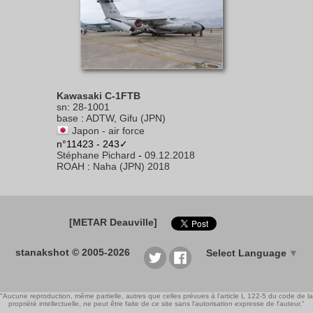
Kawasaki C-1FTB
sn
:
28-1001
base
:
ADTW, Gifu (JPN)
Japon - air force
n°11423 - 243✓
Stéphane Pichard
-
09.12.2018
ROAH
:
Naha (JPN) 2018
[METAR Deauville]
stanakshot © 2005-2026
Select Language
▼
"Aucune reproduction, même partielle, autres que celles prévues à l'article L 122-5 du code de la
propriété intellectuelle, ne peut être faite de ce site sans l'autorisation expresse de l'auteur."