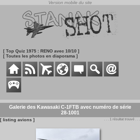
[ Top Quiz 1975 : RENO avec 10/10 ]
[ Toutes les photos en diaporama ]
Galerie des Kawasaki C-1FTB avec numéro de série
28-1001
[ listing avions ]
. . . 1 résultat trouvé . . .