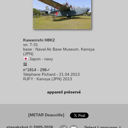
Kawanishi H8K2
sn
:
T-31
base
:
Naval Air Base Museum, Kanoya
(JPN)
Japon - navy
n°1814 - 296✓
Stéphane Pichard
-
21.04.2013
RJFY
:
Kanoya (JPN) 2013
appareil préservé
[METAR Deauville]
stanakshot © 2005-2026
Select Language
▼