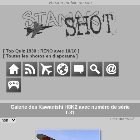
[ Top Quiz 1930 : RENO avec 10/10 ]
[ Toutes les photos en diaporama ]
Galerie des Kawanishi H8K2 avec numéro de série
T-31
. . . 1 résultat trouvé . . .