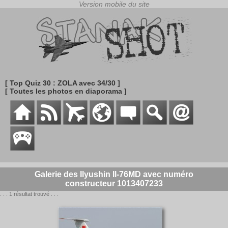
[ Top Quiz 30 : ZOLA avec 34/30 ]
[ Toutes les photos en diaporama ]
Galerie des Ilyushin Il-76MD avec numéro
constructeur 1013407233
. . . 1 résultat trouvé . . .