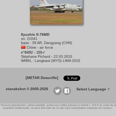
Ilyushin Il-76MD
sn
:
21041
base
:
39 AR, Dangyang (CHN)
Chine - air force
n°8492 - 155✓
Stéphane Pichard
-
22.03.2015
WMKL
:
Langkawi (MYS) LIMA 2015
[METAR Deauville]
stanakshot © 2005-2026
Select Language
▼
"Aucune reproduction, même partielle, autres que celles prévues à l'article L 122-5 du code de la
propriété intellectuelle, ne peut être faite de ce site sans l'autorisation expresse de l'auteur."