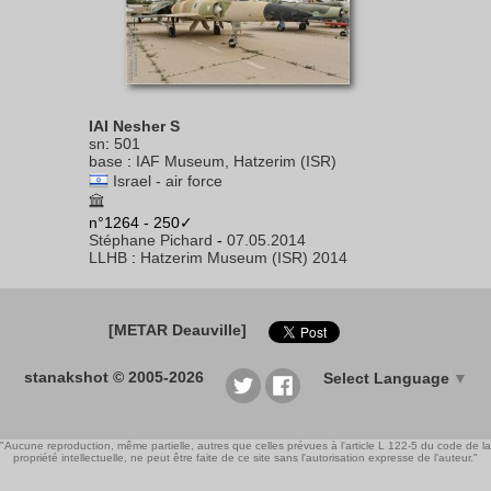
IAI Nesher S
sn
:
501
base
:
IAF Museum, Hatzerim (ISR)
Israel - air force
n°1264 - 250✓
Stéphane Pichard
-
07.05.2014
LLHB
:
Hatzerim Museum (ISR) 2014
[METAR Deauville]
stanakshot © 2005-2026
Select Language
▼
"Aucune reproduction, même partielle, autres que celles prévues à l'article L 122-5 du code de la
propriété intellectuelle, ne peut être faite de ce site sans l'autorisation expresse de l'auteur."