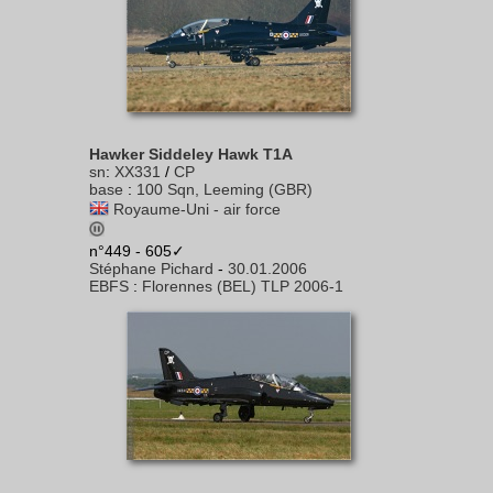
Hawker Siddeley Hawk T1A
sn
:
XX331
/
CP
base
:
100 Sqn, Leeming (GBR)
Royaume-Uni - air force
n°449 - 605✓
Stéphane Pichard
-
30.01.2006
EBFS
:
Florennes (BEL) TLP 2006-1