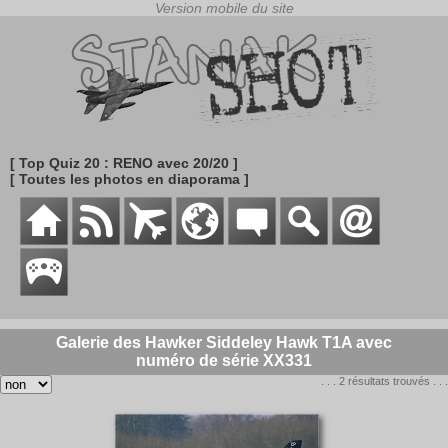
[ Top Quiz 20 : RENO avec 20/20 ]
[ Toutes les photos en diaporama ]
Galerie des Hawker Siddeley Hawk T1A avec
numéro de série XX331
. . . 2 résultats trouvés . . .