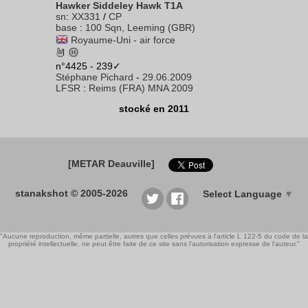
Hawker Siddeley Hawk T1A
sn
:
XX331
/
CP
base
:
100 Sqn, Leeming (GBR)
Royaume-Uni - air force
n°4425 - 239✓
Stéphane Pichard
-
29.06.2009
LFSR
:
Reims (FRA) MNA 2009
stocké en 2011
[METAR Deauville]
stanakshot © 2005-2026
Select Language
▼
"Aucune reproduction, même partielle, autres que celles prévues à l'article L 122-5 du code de la
propriété intellectuelle, ne peut être faite de ce site sans l'autorisation expresse de l'auteur."