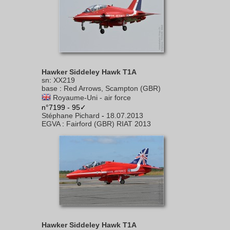
Hawker Siddeley Hawk T1A
sn
:
XX219
base
:
Red Arrows, Scampton (GBR)
Royaume-Uni - air force
n°7199 - 95✓
Stéphane Pichard
-
18.07.2013
EGVA
:
Fairford (GBR) RIAT 2013
Hawker Siddeley Hawk T1A