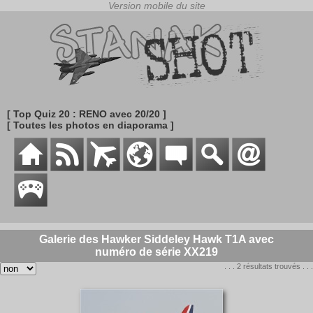
[ Top Quiz 20 : RENO avec 20/20 ]
[ Toutes les photos en diaporama ]
Galerie des Hawker Siddeley Hawk T1A avec
numéro de série XX219
. . . 2 résultats trouvés . . .