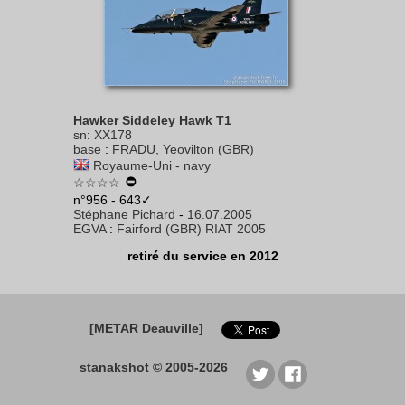
Hawker Siddeley Hawk T1
sn
:
XX178
base
:
FRADU, Yeovilton (GBR)
Royaume-Uni - navy
☆☆☆☆
n°956 - 643✓
Stéphane Pichard
-
16.07.2005
EGVA
:
Fairford (GBR) RIAT 2005
retiré du service en 2012
[METAR Deauville]
stanakshot © 2005-2026