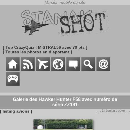
[ Top CrazyQuiz : MISTRAL56 avec 79 pts ]
[ Toutes les photos en diaporama ]
Galerie des Hawker Hunter F58 avec numéro de
série ZZ191
[ listing avions ]
. . . 1 résultat trouvé . . .