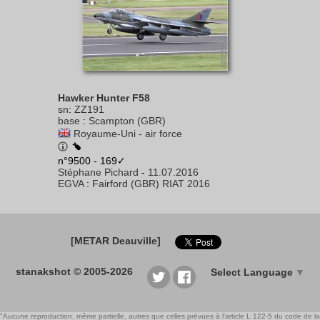
Hawker Hunter F58
sn
:
ZZ191
base
:
Scampton (GBR)
Royaume-Uni - air force
n°9500 - 169✓
Stéphane Pichard
-
11.07.2016
EGVA
:
Fairford (GBR) RIAT 2016
[METAR Deauville]
stanakshot © 2005-2026
Select Language
▼
"Aucune reproduction, même partielle, autres que celles prévues à l'article L 122-5 du code de la