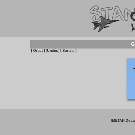
G
[ Orbat ]
[Unités]
[ Serials ]
[METAR Deauv