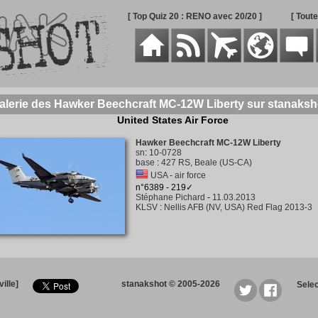
[ Top Quiz 20 : RENO avec 20/20 ]
[ Tout
alerie des Hawker Beechcraft MC-12W Liberty sur stanaksh
United States Air Force
Hawker Beechcraft MC-12W Liberty
sn
:
10-0728
base
:
427 RS, Beale (US-CA)
USA - air force
n°6389 - 219✓
Stéphane Pichard
-
11.03.2013
KLSV
:
Nellis AFB (NV, USA) Red Flag 2013-3
ille]
stanakshot © 2005-2026
Sele