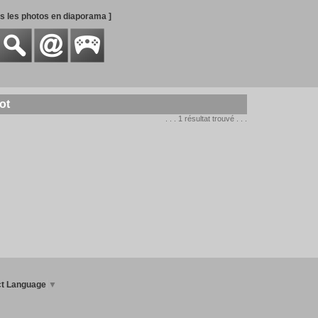
es les photos en diaporama ]
ot
. . . 1 résultat trouvé . . .
ct Language
▼