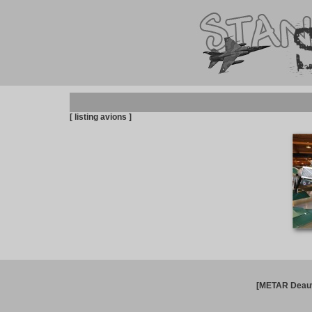
[ listing avions ]
[METAR Deauv