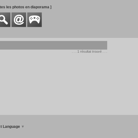
utes les photos en diaporama ]
. . . 1 résultat trouvé . . .
ct Language
▼