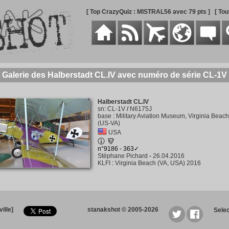
[ Top CrazyQuiz : MISTRAL56 avec 79 pts ]
[ To
Galerie des Halberstadt CL.IV avec numéro de série CL-1V
Halberstadt CL.IV
sn
:
CL-1V
/
N6175J
base
:
Military Aviation Museum, Virginia Beach
(US-VA)
USA
n°9186 - 363✓
Stéphane Pichard
-
26.04.2016
KLFI
:
Virginia Beach (VA, USA) 2016
ille]
stanakshot © 2005-2026
Sele