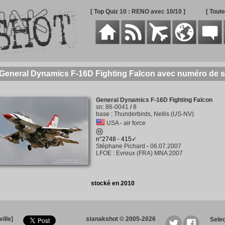
[ Top Quiz 10 : RENO avec 10/10 ]
[ Tout
 General Dynamics F-16D Fighting Falcon avec numéro de s
General Dynamics F-16D Fighting Falcon
sn
:
86-0041
/
8
base
:
Thunderbirds, Nellis (US-NV)
USA - air force
n°2748 - 415✓
Stéphane Pichard
-
06.07.2007
LFOE
:
Evreux (FRA) MNA 2007
stocké en 2010
ille]
stanakshot © 2005-2026
Sele