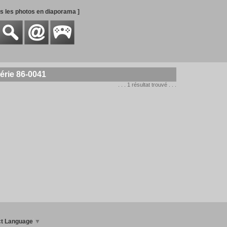
es les photos en diaporama ]
érie 86-0041
. . . 1 résultat trouvé . . .
ct Language
▼