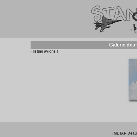
Galerie des
[ listing avions ]
[METAR Deauv