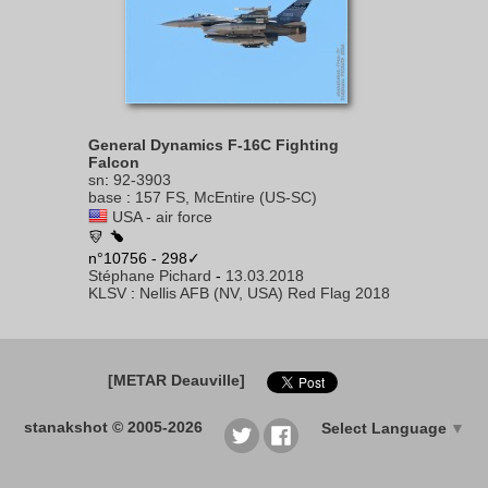
General Dynamics F-16C Fighting
Falcon
sn
:
92-3903
base
:
157 FS, McEntire (US-SC)
USA - air force
n°10756 - 298✓
Stéphane Pichard
-
13.03.2018
KLSV
:
Nellis AFB (NV, USA) Red Flag 2018
[METAR Deauville]
stanakshot © 2005-2026
Select Language
▼