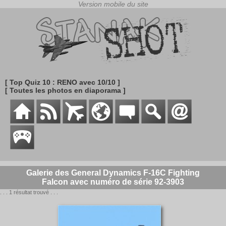
[ Top Quiz 10 : RENO avec 10/10 ]
[ Toutes les photos en diaporama ]
Galerie des General Dynamics F-16C Fighting
Falcon avec numéro de série 92-3903
. . . 1 résultat trouvé . . .