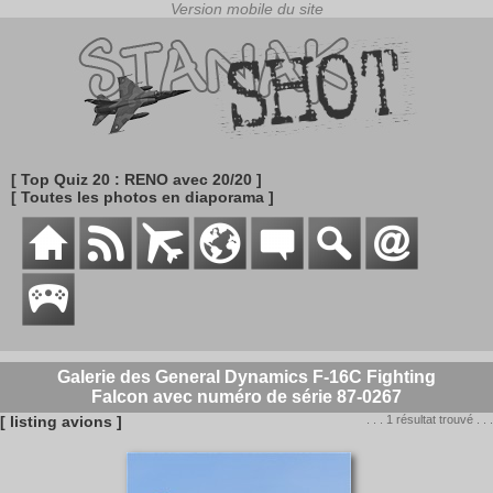
[ Top Quiz 20 : RENO avec 20/20 ]
[ Toutes les photos en diaporama ]
Galerie des General Dynamics F-16C Fighting
Falcon avec numéro de série 87-0267
[ listing avions ]
. . . 1 résultat trouvé . . .