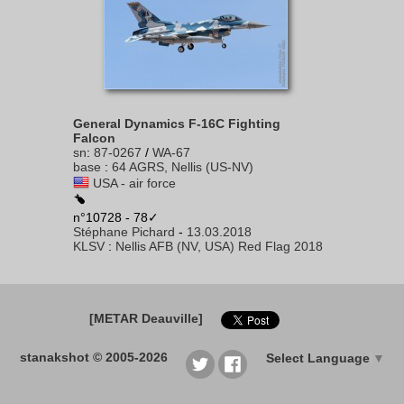
General Dynamics F-16C Fighting
Falcon
sn
:
87-0267
/
WA-67
base
:
64 AGRS, Nellis (US-NV)
USA - air force
n°10728 - 78✓
Stéphane Pichard
-
13.03.2018
KLSV
:
Nellis AFB (NV, USA) Red Flag 2018
[METAR Deauville]
stanakshot © 2005-2026
Select Language
▼