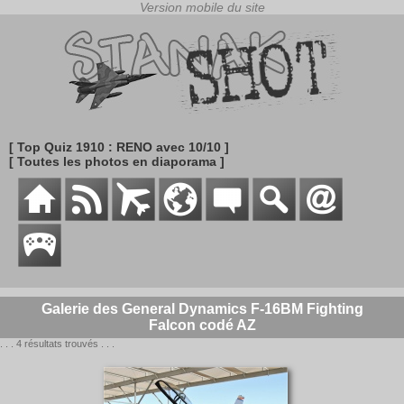
[ Top Quiz 1910 : RENO avec 10/10 ]
[ Toutes les photos en diaporama ]
Galerie des General Dynamics F-16BM Fighting
Falcon codé AZ
. . . 4 résultats trouvés . . .