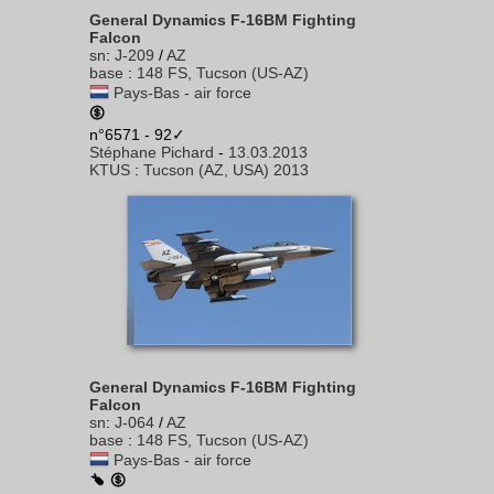
General Dynamics F-16BM Fighting
Falcon
sn
:
J-209
/
AZ
base
:
148 FS, Tucson (US-AZ)
Pays-Bas - air force
n°6571 - 92✓
Stéphane Pichard
-
13.03.2013
KTUS
:
Tucson (AZ, USA) 2013
General Dynamics F-16BM Fighting
Falcon
sn
:
J-064
/
AZ
base
:
148 FS, Tucson (US-AZ)
Pays-Bas - air force