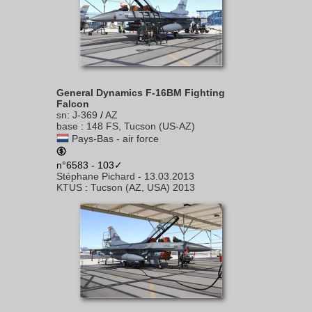
General Dynamics F-16BM Fighting
Falcon
sn
:
J-369
/
AZ
base
:
148 FS, Tucson (US-AZ)
Pays-Bas - air force
n°6583 - 103✓
Stéphane Pichard
-
13.03.2013
KTUS
:
Tucson (AZ, USA) 2013