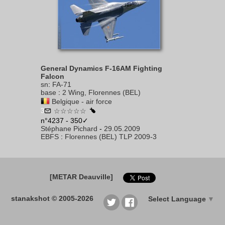
General Dynamics F-16AM Fighting
Falcon
sn
:
FA-71
base
:
2 Wing, Florennes (BEL)
Belgique - air force
3
☆☆☆☆☆
n°4237 - 350✓
Stéphane Pichard
-
29.05.2009
EBFS
:
Florennes (BEL) TLP 2009-3
[METAR Deauville]
stanakshot © 2005-2026
Select Language
▼