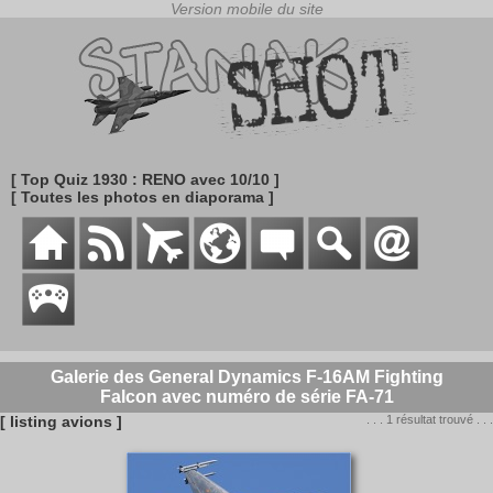
[ Top Quiz 1930 : RENO avec 10/10 ]
[ Toutes les photos en diaporama ]
Galerie des General Dynamics F-16AM Fighting
Falcon avec numéro de série FA-71
[ listing avions ]
. . . 1 résultat trouvé . . .