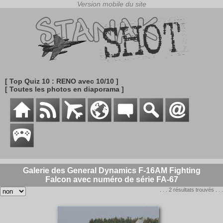
[ Top Quiz 10 : RENO avec 10/10 ]
[ Toutes les photos en diaporama ]
Galerie des General Dynamics F-16AM Fighting
Falcon avec numéro de série FA-67
. . . 2 résultats trouvés . . .