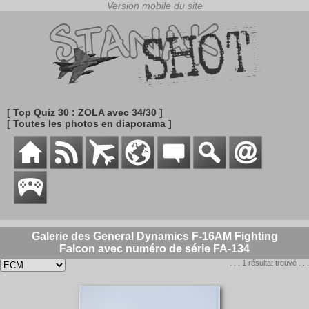
[ Top Quiz 30 : ZOLA avec 34/30 ]
[ Toutes les photos en diaporama ]
Galerie des General Dynamics F-16AM Fighting
Falcon avec numéro de série FA-134
. . . 1 résultat trouvé . . .