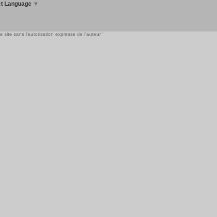
ct Language
▼
 site sans l'autorisation expresse de l'auteur."