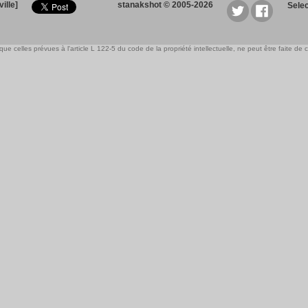
ille]
stanakshot © 2005-2026
Sele
e celles prévues à l'article L 122-5 du code de la propriété intellectuelle, ne peut être faite de ce