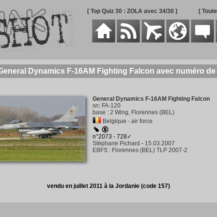
[ Top Quiz 30 : ZOLA avec 34/30 ]
[ Tout
 General Dynamics F-16AM Fighting Falcon avec numéro de 
General Dynamics F-16AM Fighting Falcon
sn
:
FA-120
base
:
2 Wing, Florennes (BEL)
Belgique - air force
n°2073 - 728✓
Stéphane Pichard
-
15.03.2007
EBFS
:
Florennes (BEL) TLP 2007-2
vendu en juillet 2011 à la Jordanie (code 157)