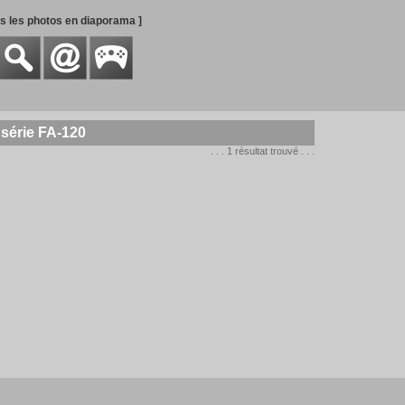
es les photos en diaporama ]
série FA-120
. . . 1 résultat trouvé . . .