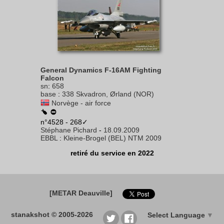
General Dynamics F-16AM Fighting
Falcon
sn
:
658
base
:
338 Skvadron, Ørland (NOR)
Norvège - air force
n°4528 - 268✓
Stéphane Pichard
-
18.09.2009
EBBL
:
Kleine-Brogel (BEL) NTM 2009
retiré du service en 2022
[METAR Deauville]
stanakshot © 2005-2026
Select Language
▼