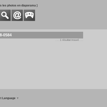
es les photos en diaporama ]
78-0584
. . . 1 résultat trouvé . . .
ct Language
▼