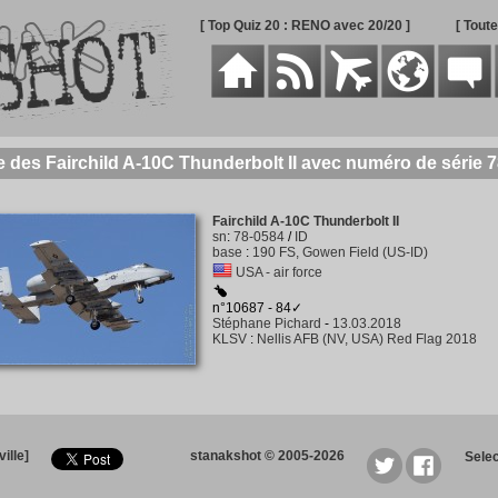
[ Top Quiz 20 : RENO avec 20/20 ]
[ Tout
e des Fairchild A-10C Thunderbolt II avec numéro de série 
Fairchild A-10C Thunderbolt II
sn
:
78-0584
/
ID
base
:
190 FS, Gowen Field (US-ID)
USA - air force
n°10687 - 84✓
Stéphane Pichard
-
13.03.2018
KLSV
:
Nellis AFB (NV, USA) Red Flag 2018
ille]
stanakshot © 2005-2026
Sele