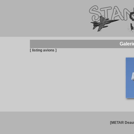
Galeri
[ listing avions ]
[METAR Deauv