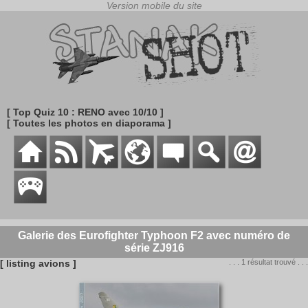
[ Top Quiz 10 : RENO avec 10/10 ]
[ Toutes les photos en diaporama ]
Galerie des Eurofighter Typhoon F2 avec numéro de
série ZJ916
[ listing avions ]
. . . 1 résultat trouvé . . .