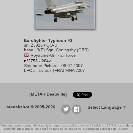
Eurofighter Typhoon F2
sn
:
ZJ916
/
QO-U
base
:
3(F) Sqn, Coningsby (GBR)
Royaume-Uni - air force
n°2758 - 264✓
Stéphane Pichard
-
06.07.2007
LFOE
:
Evreux (FRA) MNA 2007
[METAR Deauville]
stanakshot © 2005-2026
Select Language
▼
"Aucune reproduction, même partielle, autres que celles prévues à l'article L 122-5 du code de la
propriété intellectuelle, ne peut être faite de ce site sans l'autorisation expresse de l'auteur."