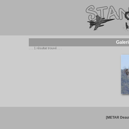
Galer
. . . 1 résultat trouvé . . .
[METAR Deauv