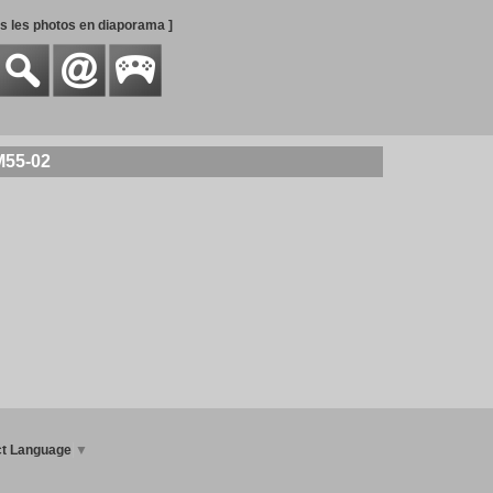
es les photos en diaporama ]
M55-02
ct Language
▼