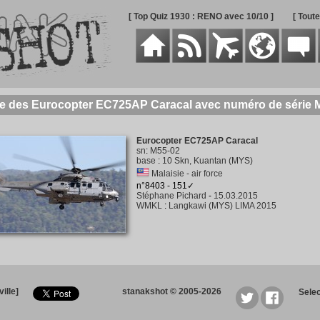
[ Top Quiz 1930 : RENO avec 10/10 ]
[ Tout
ie des Eurocopter EC725AP Caracal avec numéro de série 
Eurocopter EC725AP Caracal
sn
:
M55-02
base
:
10 Skn, Kuantan (MYS)
Malaisie - air force
n°8403 - 151✓
Stéphane Pichard
-
15.03.2015
WMKL
:
Langkawi (MYS) LIMA 2015
ille]
stanakshot © 2005-2026
Sele