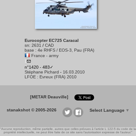
Eurocopter EC725 Caracal
sn
:
2631
/
CAD
base
:
4e RHFS / EOS-3, Pau (FRA)
France - army
1
n°1420 - 483✓
Stéphane Pichard
-
16.03.2010
LFOE
:
Evreux (FRA) 2010
[METAR Deauville]
stanakshot © 2005-2026
Select Language
▼
"Aucune reproduction, même partielle, autres que celles prévues à l'article L 122-5 du code de la
propriété intellectuelle, ne peut être faite de ce site sans l'autorisation expresse de l'auteur."